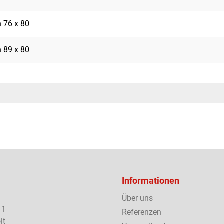
 76 x 80
 89 x 80
Informationen
Über uns
 1
Referenzen
lt