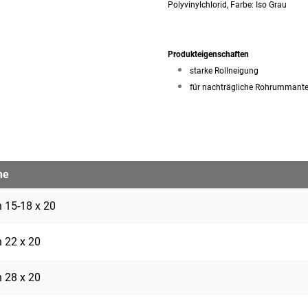
Polyvinylchlorid, Farbe: Iso Grau
Produkteigenschaften
starke Rollneigung
für nachträgliche Rohrummant
me
 15-18 x 20
 22 x 20
 28 x 20