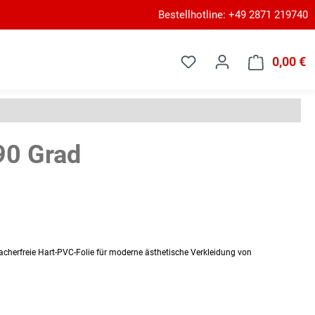
Bestellhotline: +49 2871 219740
0,00 €
W
90 Grad
hmacherfreie Hart-PVC-Folie für moderne ästhetische Verkleidung von