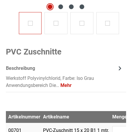
PVC Zuschnitte
Beschreibung
Werkstoff Polyvinylchlorid, Farbe: Iso Grau
Anwendungsbereich Die…
Mehr
Artikelnummer
Artikelname
Menge
V
00701
PVC-Zuschnitt 15 x 20 B1 1 mtr.