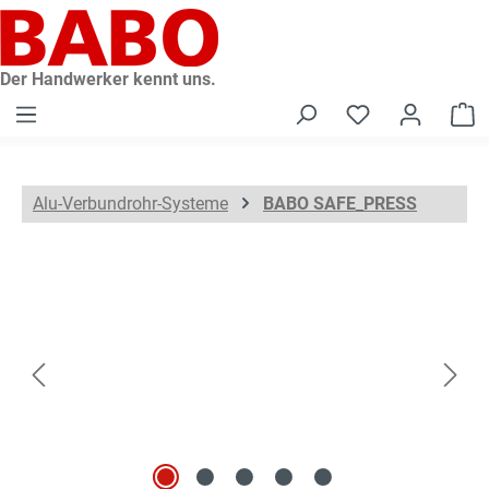
alt springen
Der Handwerker kennt uns.
W
Alu-Verbundrohr-Systeme
BABO SAFE_PRESS
Bildergalerie überspringen