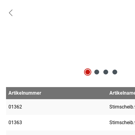
Artikelnummer
Artikelnam
01362
Stirnscheib.
01363
Stirnscheib.