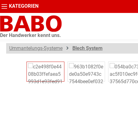
KATEGORIEN
springen
Zur Hauptnavigation springen
Der Handwerker kennt uns.
Ummantelungs-Systeme
Blech System
Bildergalerie überspringen