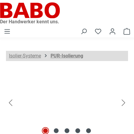
alt springen
Der Handwerker kennt uns.
W
Isolier-Systeme
PUR-Isolierung
Bildergalerie überspringen