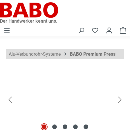
alt springen
Der Handwerker kennt uns.
W
Alu-Verbundrohr-Systeme
BABO Premium Press
Bildergalerie überspringen