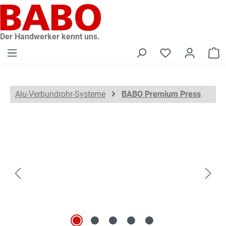
alt springen
Der Handwerker kennt uns.
W
Alu-Verbundrohr-Systeme
BABO Premium Press
Bildergalerie überspringen