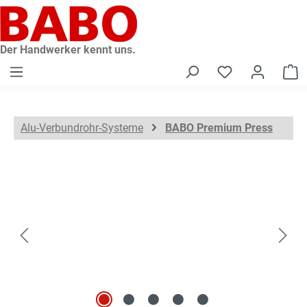
alt springen
Der Handwerker kennt uns.
W
Alu-Verbundrohr-Systeme
BABO Premium Press
Bildergalerie überspringen