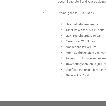
gegen Sauerstoff und Wasserdampf
DVGW-geprüft, ISO-Klasse 5
Max. Betriebstemperatur
(Medium Wasser bis 12 bar): 9
Max. Betriebsdruck: 10 bar
Dimension: 26 x 3,0 mm
Wasserinhalt: x,xxx l/m
Wärmeleitfähigkeit: 0,035 W/
Sauerstoffdiffusion im gesam
Anwendungsbereich: <0,005 mg
Oberflächenrauhigkeit k: 0,007
Biegeradius: 5 x d