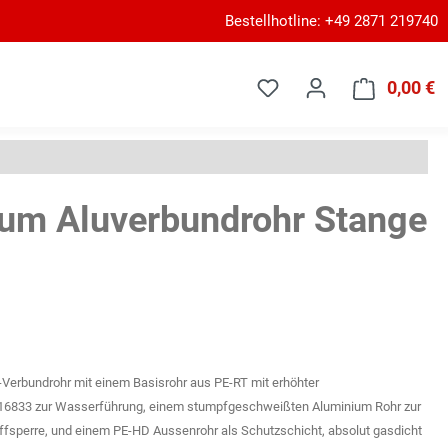
Bestellhotline: +49 2871 219740
0,00 €
W
um Aluverbundrohr Stange
-Verbundrohr mit einem Basisrohr aus PE-RT mit erhöhter
 16833 zur Wasserführung, einem stumpfgeschweißten Aluminium Rohr zur
offsperre, und einem PE-HD Aussenrohr als Schutzschicht, absolut gasdicht