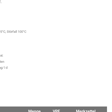
,
5°C, Störfall 100°C
mK
ten
/ l d
Menge
VPE
Merkzettel