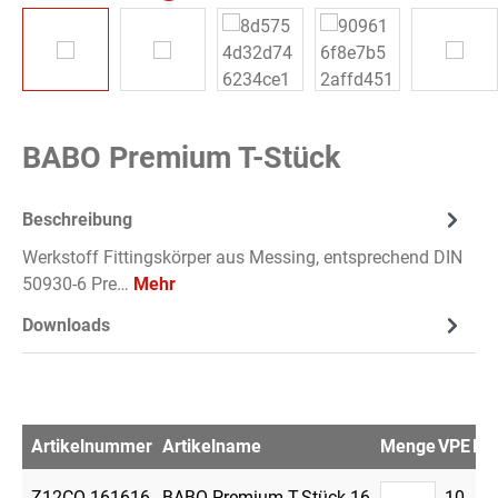
BABO Premium T-Stück
Beschreibung
Werkstoff Fittingskörper aus Messing, entsprechend DIN
50930-6 Pre…
Mehr
Downloads
Artikelnummer
Artikelname
Menge
VPE
Me
Z12CO-161616
BABO Premium T-Stück 16
10