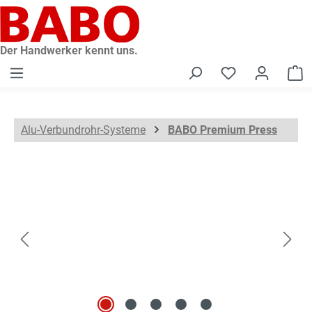
alt springen
Der Handwerker kennt uns.
W
Alu-Verbundrohr-Systeme
BABO Premium Press
Bildergalerie überspringen