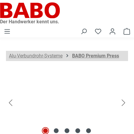
alt springen
Der Handwerker kennt uns.
W
Alu-Verbundrohr-Systeme
BABO Premium Press
Bildergalerie überspringen