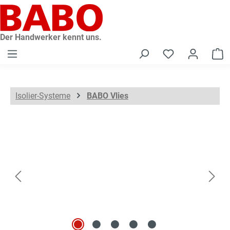
alt springen
Der Handwerker kennt uns.
W
Isolier-Systeme
BABO Vlies
Bildergalerie überspringen