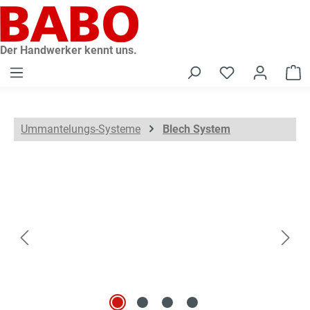
alt springen
Der Handwerker kennt uns.
W
Ummantelungs-Systeme
Blech System
Bildergalerie überspringen