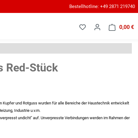
Bestellhotline: +49 2871 219740
0,00 €
W
s Red-Stück
m Kupfer und Rotguss wurden für alle Bereiche der Haustechnik entwickelt
eizung, Industrie u.v.m.
nverpresst undicht" auf. Unverpresste Verbindungen werden im Rahmen der