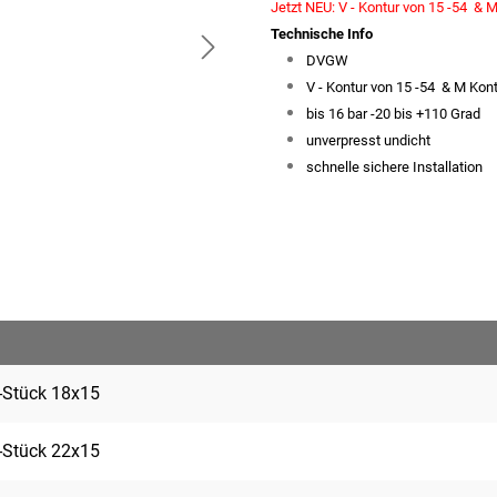
Jetzt NEU: V - Kontur von 15 -54 & 
Technische Info
DVGW
V - Kontur von 15 -54 & M Kon
bis 16 bar -20 bis +110 Grad
unverpresst undicht
schnelle sichere Installation
-Stück 18x15
-Stück 22x15