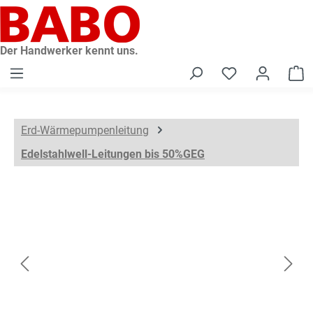
alt springen
Der Handwerker kennt uns.
W
Erd-Wärmepumpenleitung
Edelstahlwell-Leitungen bis 50%GEG
Bildergalerie überspringen