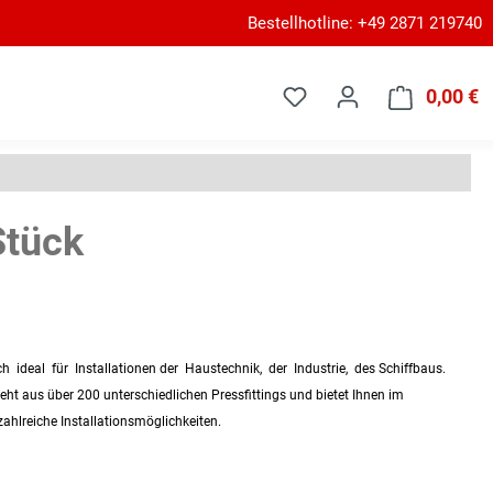
Bestellhotline: +49 2871 219740
0,00 €
W
Stück
h ideal für Installationen der Haustechnik, der Industrie, des Schiffbaus.
ht aus über 200 unterschiedlichen Pressfittings und bietet Ihnen im
hlreiche Installationsmöglichkeiten.