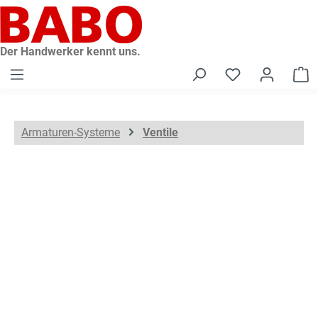
alt springen
Der Handwerker kennt uns.
W
Armaturen-Systeme
Ventile
Bildergalerie überspringen