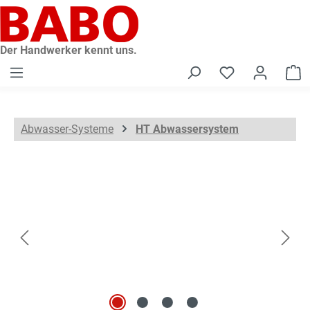
alt springen
Der Handwerker kennt uns.
W
Abwasser-Systeme
HT Abwassersystem
Bildergalerie überspringen