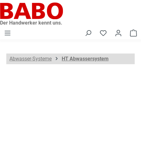
alt springen
Der Handwerker kennt uns.
W
Abwasser-Systeme
HT Abwassersystem
Bildergalerie überspringen