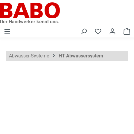
alt springen
Der Handwerker kennt uns.
W
Abwasser-Systeme
HT Abwassersystem
Bildergalerie überspringen