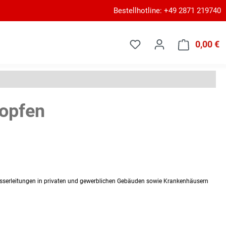
Bestellhotline: +49 2871 219740
0,00 €
W
opfen
sserleitungen in privaten und gewerblichen Gebäuden sowie Krankenhäusern