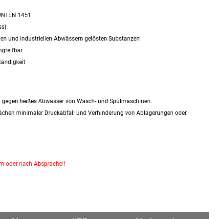
 UNI EN 1451
ss)
chen und industriellen Abwässern gelösten Substanzen
ngreifbar
tändigkeit
gut gegen heißes Abwasser von Wasch- und Spülmaschinen.
lächen minimaler Druckabfall und Verhinderung von Ablagerungen oder
km oder nach Absprache!!