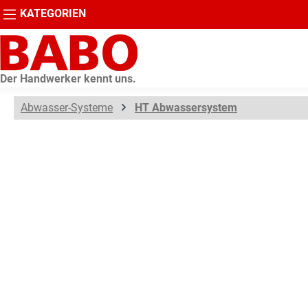
KATEGORIEN
springen
Zur Hauptnavigation springen
Der Handwerker kennt uns.
Abwasser-Systeme
HT Abwassersystem
Bildergalerie überspringen