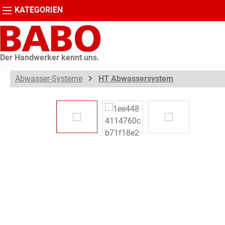
KATEGORIEN
springen
Zur Hauptnavigation springen
Der Handwerker kennt uns.
Abwasser-Systeme
HT Abwassersystem
Bildergalerie überspringen