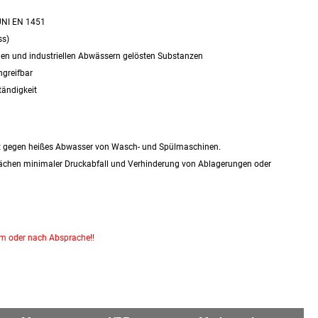
 UNI EN 1451
ss)
chen und industriellen Abwässern gelösten Substanzen
ngreifbar
tändigkeit
gut gegen heißes Abwasser von Wasch- und Spülmaschinen.
lächen minimaler Druckabfall und Verhinderung von Ablagerungen oder
km oder nach Absprache!!