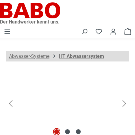
alt springen
Der Handwerker kennt uns.
W
Abwasser-Systeme
HT Abwassersystem
Bildergalerie überspringen