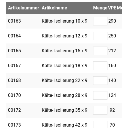
Artikelnummer
Artikelname
Menge
VPE
Merkz
00163
Kälte- Isolierung 10 x 9
290
00164
Kälte- Isolierung 12 x 9
250
00165
Kälte- Isolierung 15 x 9
212
00167
Kälte- Isolierung 18 x 9
160
00168
Kälte- Isolierung 22 x 9
140
00170
Kälte- Isolierung 28 x 9
124
00172
Kälte- Isolierung 35 x 9
92
00173
Kälte- Isolierung 42 x 9
70