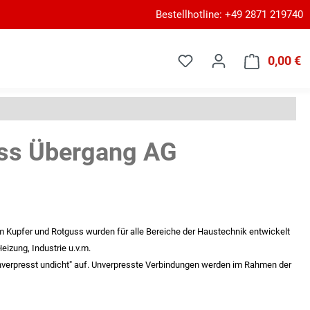
Bestellhotline: +49 2871 219740
0,00 €
W
ss Übergang AG
m Kupfer und Rotguss wurden für alle Bereiche der Haustechnik entwickelt
eizung, Industrie u.v.m.
nverpresst undicht" auf. Unverpresste Verbindungen werden im Rahmen der