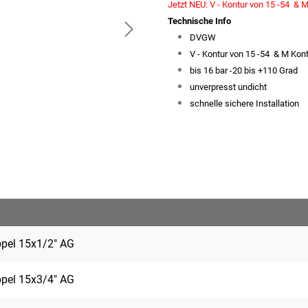
Jetzt NEU: V - Kontur von 15 -54 & 
Technische Info
DVGW
V - Kontur von 15 -54 & M Kon
bis 16 bar -20 bis +110 Grad
unverpresst undicht
schnelle sichere Installation
ppel 15x1/2" AG
ppel 15x3/4" AG