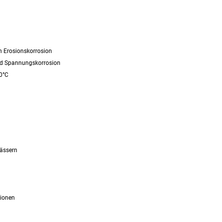
n Erosionskorrosion
nd Spannungskorrosion
0°C
ässern
tionen