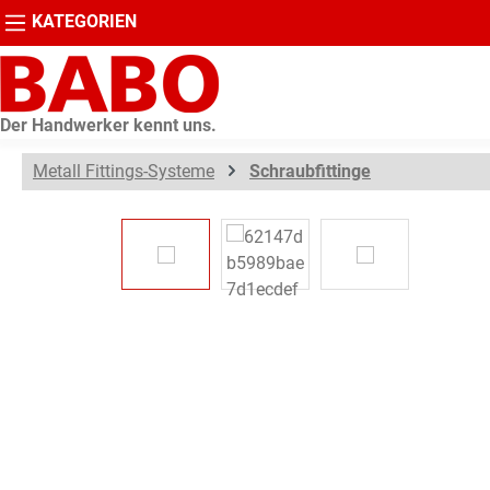
KATEGORIEN
springen
Zur Hauptnavigation springen
Der Handwerker kennt uns.
Metall Fittings-Systeme
Schraubfittinge
Bildergalerie überspringen