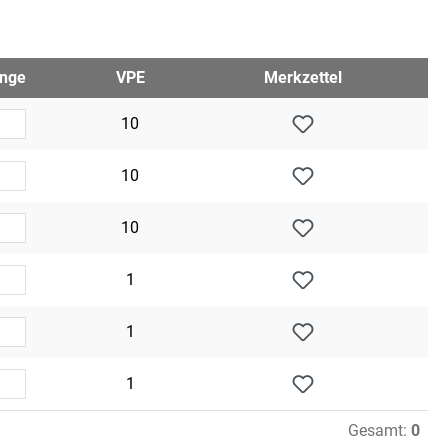
nge
VPE
Merkzettel
10
10
10
1
1
1
Gesamt:
0