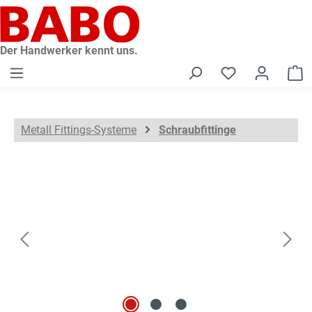
alt springen
Der Handwerker kennt uns.
W
Metall Fittings-Systeme
Schraubfittinge
Bildergalerie überspringen