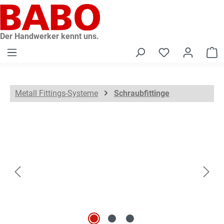
alt springen
Der Handwerker kennt uns.
W
Metall Fittings-Systeme
Schraubfittinge
Bildergalerie überspringen