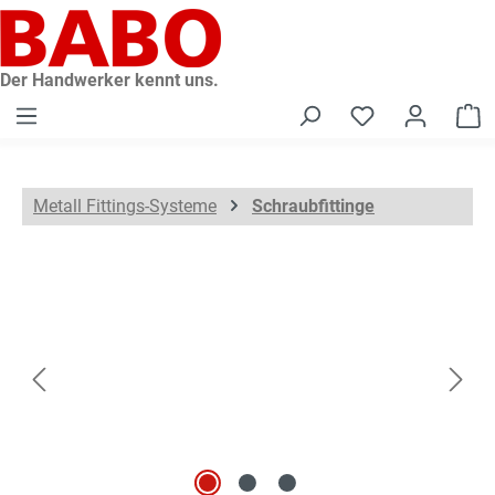
alt springen
Der Handwerker kennt uns.
W
Metall Fittings-Systeme
Schraubfittinge
Bildergalerie überspringen