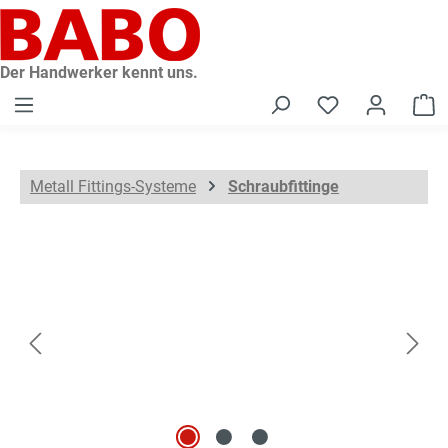
alt springen
Der Handwerker kennt uns.
W
Metall Fittings-Systeme
Schraubfittinge
Bildergalerie überspringen