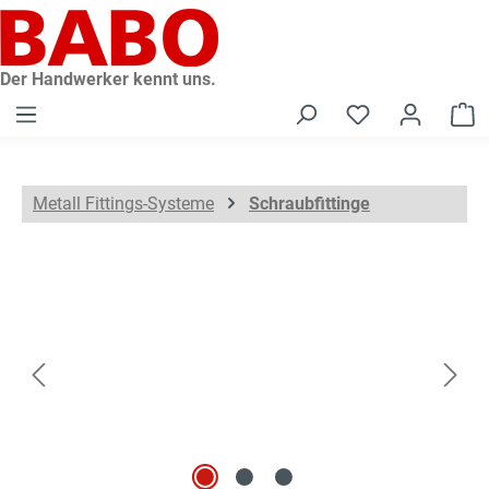
alt springen
Der Handwerker kennt uns.
W
Metall Fittings-Systeme
Schraubfittinge
Bildergalerie überspringen