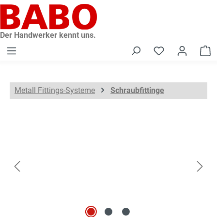
alt springen
Der Handwerker kennt uns.
W
Metall Fittings-Systeme
Schraubfittinge
Bildergalerie überspringen