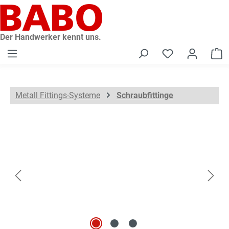
alt springen
Der Handwerker kennt uns.
W
Metall Fittings-Systeme
Schraubfittinge
Bildergalerie überspringen