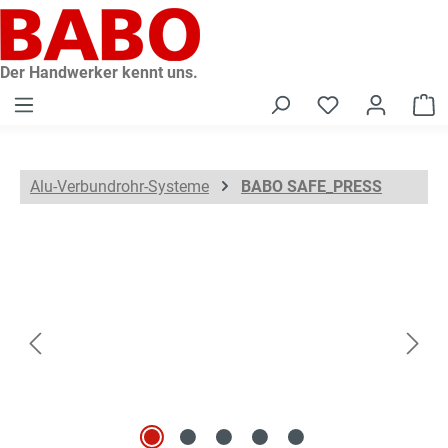
alt springen
Der Handwerker kennt uns.
W
Alu-Verbundrohr-Systeme
BABO SAFE_PRESS
Bildergalerie überspringen