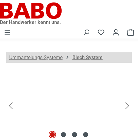
alt springen
Der Handwerker kennt uns.
W
Ummantelungs-Systeme
Blech System
Bildergalerie überspringen